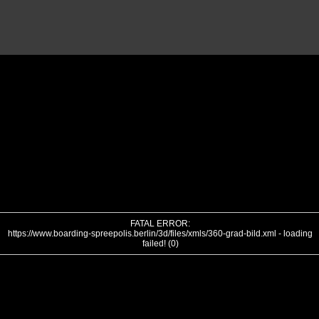
FATAL ERROR:
https://www.boarding-spreepolis.berlin/3d/files/xmls/360-grad-bild.xml - loading
failed! (0)